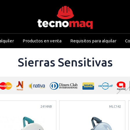
lquiler
Productos en venta
Requisitos para alquilar
Co
Sierras Sensitivas
2414NB
MLC142