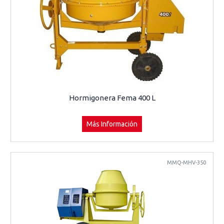
Hormigonera Fema 400 L
Más Información
MMQ-MHV-350