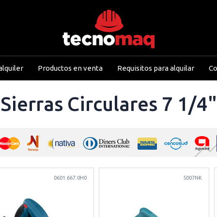
lquiler
Productos en venta
Requisitos para alquilar
Co
Sierras Circulares 7 1/4"
0601.667.0H0
5007NK