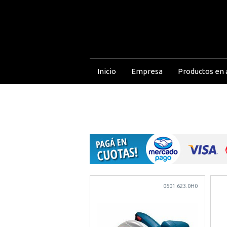
Inicio
Empresa
Productos en a
0601.623.0H0