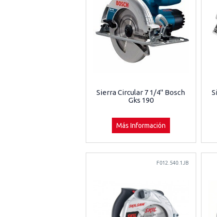
Sierra Circular 7 1/4" Bosch
S
Gks 190
Más Información
F012.540.1JB